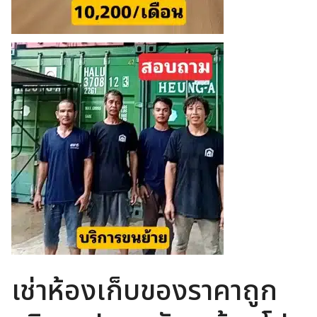
เช่าห้องเก็บของราคาถูก