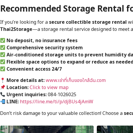
Recommended Storage Rental for
If you’re looking for a
secure collectible storage rental
wi
Thai2Storage
—a storage rental service designed to meet al
No deposit, no insurance fees
Comprehensive security system
Air-conditioned storage units to prevent humidity 
Flexible space options to expand or reduce as neede
Convenient access 24/7
More details at:
www.เช่าที่เก็บของใกล้ฉัน.com
Location:
Click to view map
Urgent inquiries:
084-1026025
LINE:
https://line.me/ti/p/djBUs4jAmW
Don’t risk damage to your valuable collection! Choose a
sec