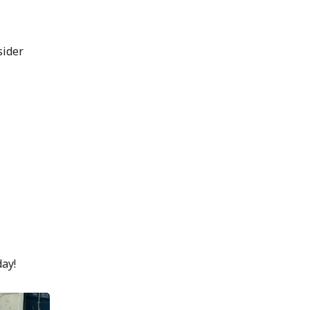
sider
ay!