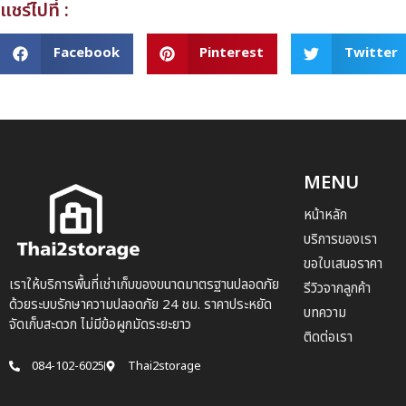
แชร์ไปที่ :
Facebook
Pinterest
Twitter
MENU
หน้าหลัก
บริการของเรา
ขอใบเสนอราคา
เราให้บริการพื้นที่เช่าเก็บของขนาดมาตรฐานปลอดภัย
รีวิวจากลูกค้า
ด้วยระบบรักษาความปลอดภัย 24 ชม. ราคาประหยัด
บทความ
จัดเก็บสะดวก ไม่มีข้อผูกมัดระยะยาว
ติดต่อเรา
084-102-6025
Thai2storage