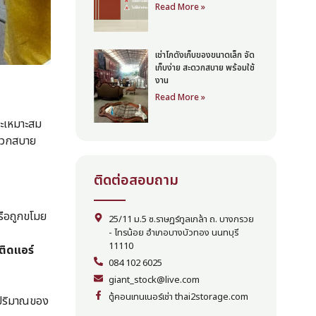
Read More »
เช่าโกดังเก็บของขนาดเล็ก จัด
เก็บง่าย สะดวกสบาย พร้อมใช้
งาน
Read More »
ละเหมาะสม
ะดวกสบาย
ติดต่อสอบถาม
รือถูกขโมย
25/11 ม.5 ซ.ราษฏร์ทูลเกล้า ถ. บางกรวย
- ไทรน้อย อำเภอบางบัวทอง นนทบุรี
11110
ติดแอร์
084 102 6025
giant_stock@live.com
ตู้คอนเทนเนอร์เช่า thai2storage.com
ับปริมาณของ