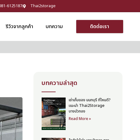
081-6125187
Thai2storage
รีวิวจากลูกค้า
บทความ
ติดต่อเรา
บทความล่าสุด
เช่าเก็บของ นนทบุรี ที่ไหนดี?
แนะนำ Thai2Storage
บางบัวทอง
Read More »