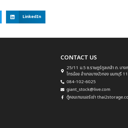
LinkedIn
CONTACT US
25/11 ม.5 ซ.ราษฏร์ทูลเกล้า ถ. บาง
ไทรน้อย อำเภอบางบัวทอง นนทบุรี 
084-102-6025
giant_stock@live.com
ตู้คอนเทนเนอร์เช่า thai2storage.