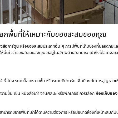
เลือกพื้นที่ให้เหมาะกับของสะสมของคุณ
สือการ์ตูน หรือของสะสมประเภทอื่น ๆ การมีพื้นที่เก็บของที่ปลอดภัยแ
ให้มั่นใจว่าของสะสมของคุณจะอยู่ในสภาพดี และสามารถเข้าถึงได้อย่างส
24 ชั่วโมง ระบบล็อคหลายชั้น หรือระบบคีย์การ์ด เพื่อป้องกันการสูญหายห
ชื้น เช่น หนังสือเก่า งานศิลปะ หรือฟิกเกอร์ ควรเลือก
ห้องเก็บของ
ที่สามารถขยายพื้นที่เช่าได้ตามความต้องการ หรือมีขนาดห้องที่เหมาะสมก