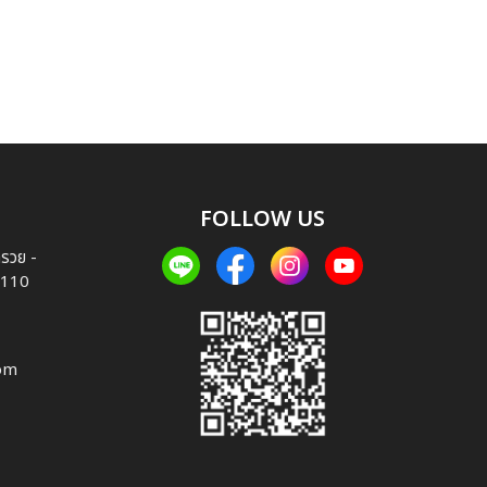
FOLLOW US
กรวย -
11110
com