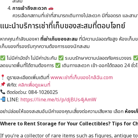
สะสม
การเข้าถึงสะดวก
ควรเลือกสถานที่เช่าที่สามารถเดินทางไปสะดวก มีที่จอดรถ และสาม
แนะนำบริการเช่าที่เก็บของสะสมที่ตอบโจทย์
หากคุณกำลังมองหา
ที่เช่าเก็บของสะสม
ที่มีความปลอดภัยสูง ห้องเก็บ
เก็บของที่รองรับทุกความต้องการของนักสะสม
ไม่มีค่ามัดจำ ไม่มีค่าประกัน
ระบบรักษาความปลอดภัยครบวงจร
ลดขนาดพื้นที่ได้ตามต้องการ
เดินทางสะดวก เข้า-ออกได้ตลอด 24 ชั่ว
ดูรายละเอียดเพิ่มเติมที่
www.เช่าที่เก็บของใกล้ฉัน.com
พิกัด:
คลิกเพื่อดูแผนที่
ติดต่อด่วน: 084-1026025
LINE:
https://line.me/ti/p/djBUs4jAmW
อย่าปล่อยให้ของสะสมอันมีค่าของคุณเสี่ยงต่อความเสียหาย เลือก
ห้องเ
Where to Rent Storage for Your Collectibles? Tips for C
If you’re a collector of rare items such as figures, antique t