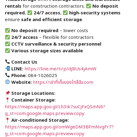
rentals
for construction contractors.
No deposit
required
,
24/7 access
,
high-security systems
ensure
safe and efficient storage
.
No deposit required
– lower costs
24/7 access
– flexible for contractors
CCTV surveillance & security personnel
Various storage sizes available
Contact Us
LINE:
https://line.me/ti/p/djBUs4jAmW
Phone:
084-1026025
Website:
https://เช่าที่เก็บของใกล้ฉัน.com
Storage Locations:
Container Storage:
https://maps.app.goo.gl/Lh3ik7suCjFxQSmN6?
g_st=com.google.maps.preview.copy
Air-conditioned Storage:
https://maps.app.goo.gl/omWgeDM3BFmNvgFr7?
g_st=com.google.maps.preview.copy