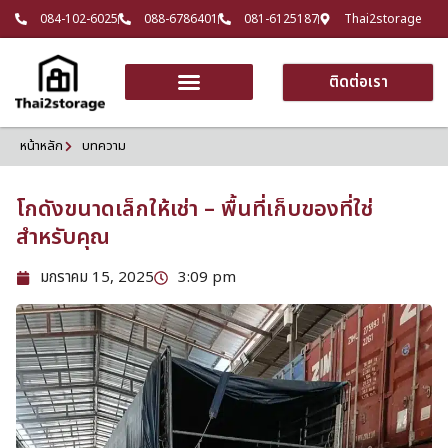
084-102-6025
088-6786401
081-6125187
Thai2storage
ติดต่อเรา
หน้าหลัก
บทความ
โกดังขนาดเล็กให้เช่า – พื้นที่เก็บของที่ใช่
สำหรับคุณ
มกราคม 15, 2025
3:09 pm