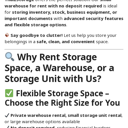
warehouse for rent with no deposit required
is ideal
for
storing inventory, stock, business equipment, or
important documents
with
advanced security features
and flexible storage options
.
Say goodbye to clutter!
Let us help you store your
belongings in a
safe, clean, and convenient
space.
Why Rent Storage
Space, a Warehouse, or a
Storage Unit with Us?
Flexible Storage Space –
Choose the Right Size for You
Private warehouse rental, small storage unit rental
,
or large warehouse options available