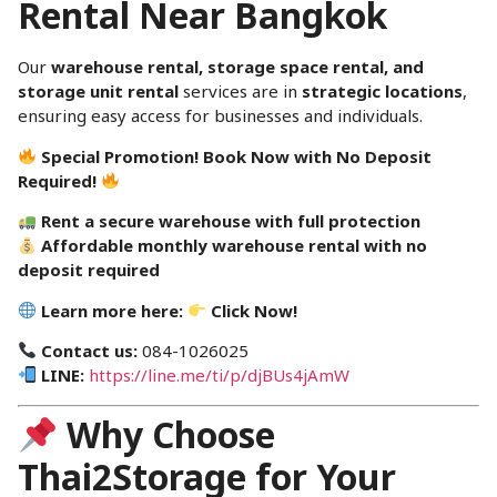
Rental Near Bangkok
Our
warehouse rental, storage space rental, and
storage unit rental
services are in
strategic locations
,
ensuring easy access for businesses and individuals.
Special Promotion! Book Now with No Deposit
Required!
Rent a secure warehouse with full protection
Affordable monthly warehouse rental with no
deposit required
Learn more here:
Click Now!
Contact us:
084-1026025
LINE:
https://line.me/ti/p/djBUs4jAmW
Why Choose
Thai2Storage for Your