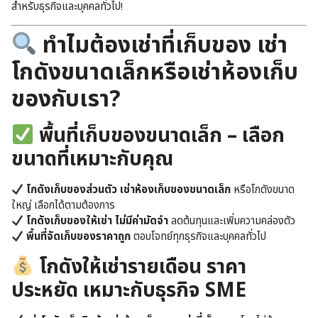
สำหรับธุรกิจและบุคคลทั่วไป!
ทำไมต้องเช่าที่เก็บของ เช่า
โกดังขนาดเล็กหรือเช่าห้องเก็บ
ของกับเรา?
พื้นที่เก็บของขนาดเล็ก – เลือก
ขนาดที่เหมาะกับคุณ
โกดังเก็บของส่วนตัว เช่าห้องเก็บของขนาดเล็ก
หรือโกดังขนาด
ใหญ่ เลือกได้ตามต้องการ
โกดังเก็บของให้เช่า ไม่มีค่ามัดจำ
ลดต้นทุนและเพิ่มความคล่องตัว
พื้นที่จัดเก็บของราคาถูก
ตอบโจทย์ทุกธุรกิจและบุคคลทั่วไป
โกดังให้เช่ารายเดือน ราคา
ประหยัด เหมาะกับธุรกิจ SME