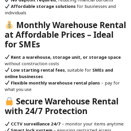
No deposit required
, reducing financial burdens
Affordable storage solutions
for businesses and
individuals
Monthly Warehouse Rental
at Affordable Prices – Ideal
for SMEs
Rent a warehouse, storage unit, or storage space
without construction costs
Low starting rental fees
, suitable for
SMEs and
online businesses
Flexible monthly warehouse rental plans
– pay for
what you use
Secure Warehouse Rental
with 24/7 Protection
CCTV surveillance 24/7
– monitor your items anytime
Smart lock system
– ensuring restricted access