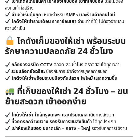
เช่าโกดังเก็บสินค้า เช่าห้องเก็บของ เช่าที่เก็บของ
โดยไม่ต้อง
ลงทุนค่าก่อสร้าง
ค่าเช่าเริ่มต้นถูก
เหมาะสำหรับ
SMEs และร้านค้าออนไลน์
โกดังให้เช่ารายเดือน ราคาย่อมเยา
จ่ายเท่าที่ใช้ ไม่ต้องจ่ายเกิน
ความจำเป็น
โกดังเก็บของให้เช่า พร้อมระบบ
รักษาความปลอดภัย 24 ชั่วโมง
กล้องวงจรปิด CCTV
ตลอด 24 ชั่วโมง ตรวจสอบได้ทุกเวลา
ระบบล็อกอัจฉริยะ
ป้องกันการเข้าถึงจากบุคคลภายนอก
โกดังให้เช่าพร้อมระบบป้องกันปลวก ไฟไหม้ และความชื้น
ที่เก็บของให้เช่า 24 ชั่วโมง – ขน
ย้ายสะดวก เข้าออกง่าย
โกดังให้เช่า ใกล้กรุงเทพฯ และปริมณฑล
เดินทางสะดวก
ที่จอดรถกว้างขวาง รองรับการขนส่งสินค้า
ได้ทุกประเภท
เช่าห้องเก็บของ ขนาดเล็ก – กลาง – ใหญ่
รองรับทุกการใช้งาน