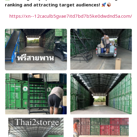
ranking and attracting target audiences!
https://xn--12caculb5gvae7itd7bd7b5ke0dwdnd5a.com/