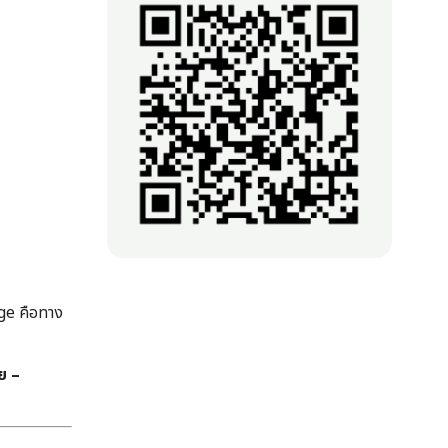
ge คือทาง
ย –